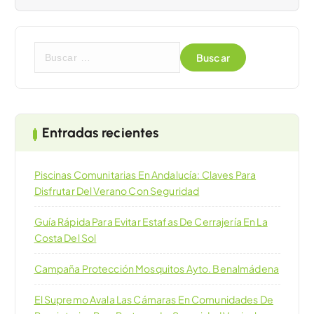
B
u
s
c
a
r
Entradas recientes
:
Piscinas Comunitarias En Andalucía: Claves Para
Disfrutar Del Verano Con Seguridad
Guía Rápida Para Evitar Estafas De Cerrajería En La
Costa Del Sol
Campaña Protección Mosquitos Ayto. Benalmádena
El Supremo Avala Las Cámaras En Comunidades De