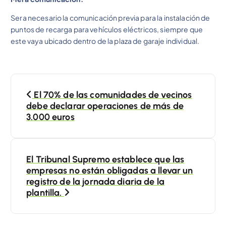
Sera necesario la comunicación previa para la instalación de
puntos de recarga para vehículos eléctricos, siempre que
este vaya ubicado dentro de la plaza de garaje individual.
N
El 70% de las comunidades de vecinos
a
debe declarar operaciones de más de
3.000 euros
v
e
El Tribunal Supremo establece que las
empresas no están obligadas a llevar un
g
registro de la jornada diaria de la
plantilla.
a