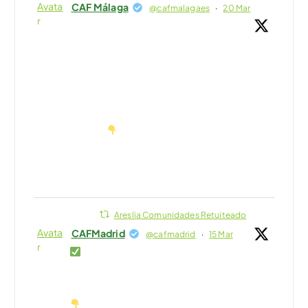
Avata
CAF Málaga
@cafmalagaes
·
20 Mar
r
El @CAFMalagaES ha presentado hoy
la “Secretaría Virtual para
Administradores de Fincas”, una
herramienta de IA desarrollada por IAWOT
para optimizar la gestión de los despachos
profesionales.
Compartimos algunas imágenes de la
jornada
#CAFMalaga #AdministradoresDeFincas
4
5
Twitter
Areslia Comunidades Retuiteado
Avata
CAFMadrid
@cafmadrid
·
15 Mar
r
¿Juntas de propietarios imposibles
de conciliar? ¡Únete a la iniciativa por
horarios más familiares!
No esperes más, descubre nuestra