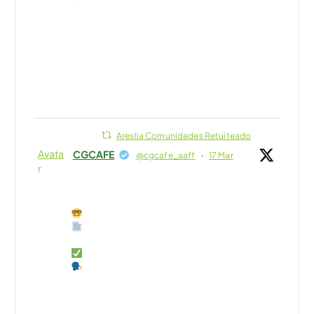
propuesta y mejora la calidad de vida en tu
comunidad. ¡La #conciliación es posible
juntos!
https://buff.ly/Hx7Mfmm
#AFColegiados
8
7
Twitter
Areslia Comunidades Retuiteado
Avata
CGCAFE
@cgcafe_aaff
·
17 Mar
r
La morosidad no se gestiona cuando
explota, se previene con protocolo.
Seguimiento mensual
Requerimientos formales bien
documentados
Certificados de deuda correctos
Vía extrajudicial antes de judicializar
La diligencia del administrador es clave para
proteger la