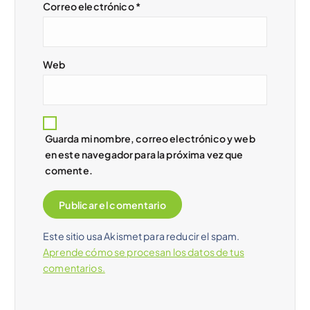
r
Correo electrónico
*
a
d
Web
a
s
Guarda mi nombre, correo electrónico y web
en este navegador para la próxima vez que
comente.
Este sitio usa Akismet para reducir el spam.
Aprende cómo se procesan los datos de tus
comentarios.