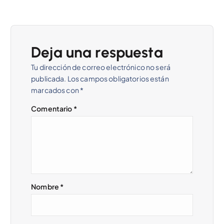
c
i
Deja una respuesta
ó
Tu dirección de correo electrónico no será
n
publicada.
Los campos obligatorios están
marcados con
*
d
Comentario
*
e
e
n
Nombre
*
t