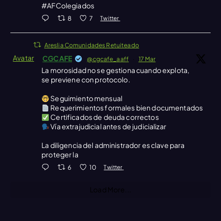
#AFColegiados
8
7
Twitter
Areslia Comunidades Retuiteado
Avatar
CGCAFE
@cgcafe_aaff
·
17 Mar
La morosidad no se gestiona cuando explota,
se previene con protocolo.
Seguimiento mensual
Requerimientos formales bien documentados
Certificados de deuda correctos
Vía extrajudicial antes de judicializar
La diligencia del administrador es clave para
proteger la
6
10
Twitter
Load More...