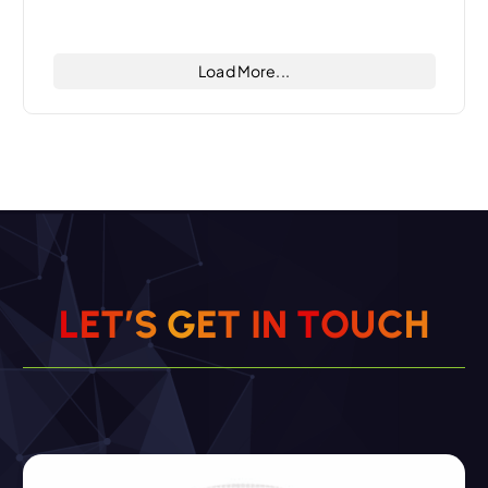
6
10
Twitter
Load More...
L
E
T
’
S
G
E
T
I
N
T
O
U
C
H