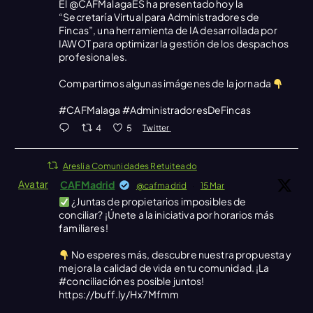
El @CAFMalagaES ha presentado hoy la
“Secretaría Virtual para Administradores de
Fincas”, una herramienta de IA desarrollada por
IAWOT para optimizar la gestión de los despachos
profesionales.
Compartimos algunas imágenes de la jornada
#CAFMalaga #AdministradoresDeFincas
4
5
Twitter
Areslia Comunidades Retuiteado
Avatar
CAFMadrid
@cafmadrid
·
15 Mar
¿Juntas de propietarios imposibles de
conciliar? ¡Únete a la iniciativa por horarios más
familiares!
No esperes más, descubre nuestra propuesta y
mejora la calidad de vida en tu comunidad. ¡La
#conciliación es posible juntos!
https://buff.ly/Hx7Mfmm