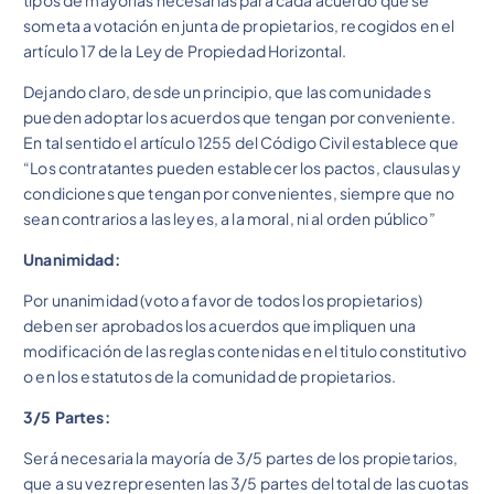
someta a votación en junta de propietarios, recogidos en el
artículo 17 de la Ley de Propiedad Horizontal.
Dejando claro, desde un principio, que las comunidades
pueden adoptar los acuerdos que tengan por conveniente.
En tal sentido el artículo 1255 del Código Civil establece que
“Los contratantes pueden establecer los pactos, clausulas y
condiciones que tengan por convenientes, siempre que no
sean contrarios a las leyes, a la moral, ni al orden público”
Unanimidad:
Por unanimidad (voto a favor de todos los propietarios)
deben ser aprobados los acuerdos que impliquen una
modificación de las reglas contenidas en el titulo constitutivo
o en los estatutos de la comunidad de propietarios.
3/5 Partes:
Será necesaria la mayoría de 3/5 partes de los propietarios,
que a su vez representen las 3/5 partes del total de las cuotas